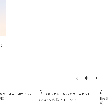
ーン
|
1
9
5
6
ルキースムースオイル /
美肌錯覚ファンデ＆UVクリームセット
トゥー
月雫）
The 
¥9,485
税込
¥10,780
語）