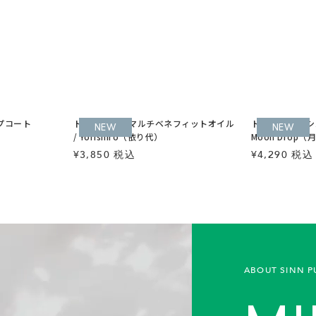
プコート
トゥーグッド マルチベネフィットオイル
トゥーグッド シ
NEW
NEW
/ Yorishiro（依り代）
Moon Drop（
¥3,850 税込
¥4,290 税込
ABOUT SINN P