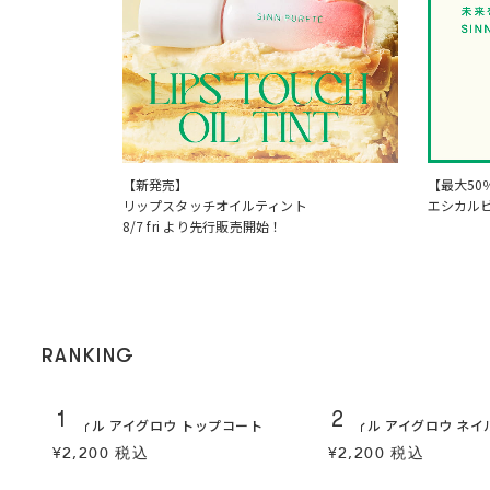
【新発売】
【最大50
リップスタッチオイルティント
エシカル
8/7 fri より先行販売開始！
RANKING
1
2
スティル アイグロウ トップコート
スティル アイグロウ ネイ
¥2,200 税込
¥2,200 税込