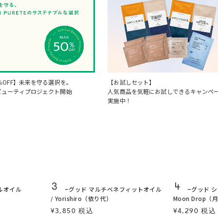
％OFF】未来を守る選択を。
【お試しセット】
ビューティプロジェクト開始
人気商品を気軽にお試しできるキャンペ
実施中！
3
4
ルオイル
トゥーグッド マルチベネフィットオイル
トゥーグッド シ
/ Yorishiro（依り代）
Moon Drop（
¥3,850 税込
¥4,290 税込